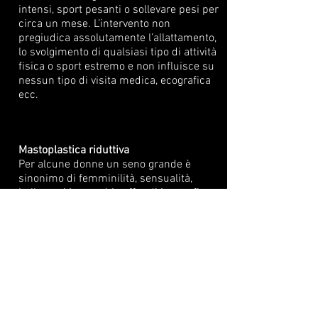
intensi, sport pesanti o sollevare pesi per
circa un mese. L’intervento non
pregiudica assolutamente l’allattamento,
lo svolgimento di qualsiasi tipo di attività
fisica o sport estremo e non influisce su
nessun tipo di visita medica, ecografica
ecc.
Mastoplastica riduttiva
Per alcune donne un seno grande è
sinonimo di femminilità, sensualità,
bellezza. Ma per chi soffre di ipertrofia o
gigantomastia - un iper-sviluppo della
mammella, in taluni casi anche grave –
un seno troppo voluminoso rappresenta
un disagio nel rapporto con se stessa e
con gli altri, quando non addirittura una
seria complicanza per la salute: basti
pensare ai problemi relativi alla postura,
alle dorsolombalgie, alla limitazione