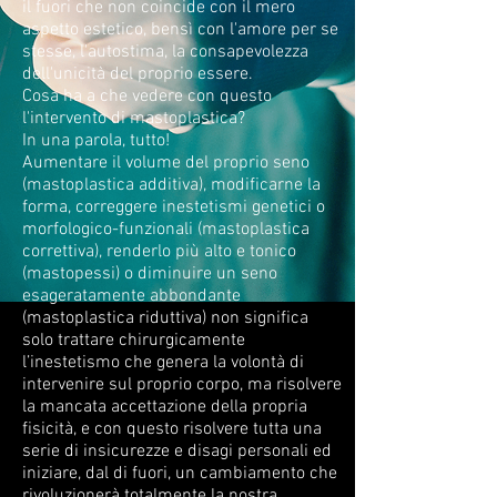
il fuori che non coincide con il mero
aspetto estetico, bensì con l'amore per se
stesse, l'autostima, la consapevolezza
dell'unicità del proprio essere.
Cosa ha a che vedere con questo
l'intervento di mastoplastica?
In una parola, tutto!
Aumentare il volume del proprio seno
(mastoplastica additiva), modificarne la
forma, correggere inestetismi genetici o
morfologico-funzionali (mastoplastica
correttiva), renderlo più alto e tonico
(mastopessi) o diminuire un seno
esageratamente abbondante
(mastoplastica riduttiva) non significa
solo trattare chirurgicamente
l’inestetismo che genera la volontà di
intervenire sul proprio corpo, ma risolvere
la mancata accettazione della propria
fisicità, e con questo risolvere tutta una
serie di insicurezze e disagi personali ed
iniziare, dal di fuori, un cambiamento che
rivoluzionerà totalmente la nostra